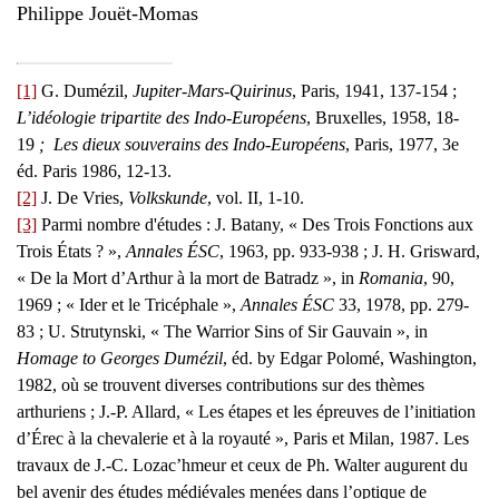
Philippe Jouët-Momas
[1]
G. Dumézil,
Jupiter-Mars-Quirinus
, Paris, 1941, 137-154 ;
L’idéologie tripartite des Indo-Européens
, Bruxelles, 1958, 18-
19
;
Les dieux souverains des Indo-Européens
, Paris, 1977, 3e
éd. Paris 1986, 12-13.
[2]
J. De Vries,
Volkskunde
, vol. II, 1-10.
[3]
Parmi nombre d'études : J. Batany, « Des Trois Fonctions aux
Trois États ? »,
Annales ÉSC
, 1963, pp. 933-938 ; J. H. Grisward,
« De la Mort d’Arthur à la mort de Batradz », in
Romania
, 90,
1969 ; « Ider et le Tricéphale »,
Annales ÉSC
33, 1978, pp. 279-
83 ; U. Strutynski, « The Warrior Sins of Sir Gauvain », in
Homage to Georges Dumézil
, éd. by Edgar Polomé, Washington,
1982, où se trouvent diverses contributions sur des thèmes
arthuriens ; J.-P. Allard, « Les étapes et les épreuves de l’initiation
d’Érec à la chevalerie et à la royauté », Paris et Milan, 1987. Les
travaux de J.-C. Lozac’hmeur et ceux de Ph. Walter augurent du
bel avenir des études médiévales menées dans l’optique de