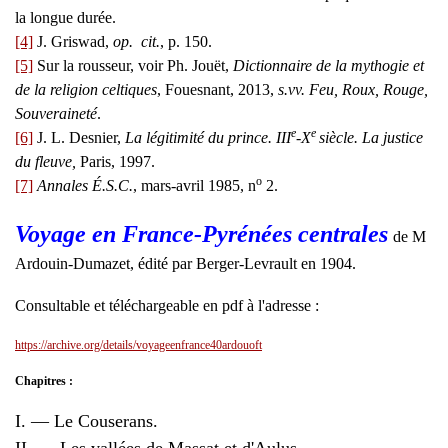
la longue durée.
[4]
J. Griswad,
op. cit.
, p. 150.
[5]
Sur la rousseur, voir Ph. Jouët,
Dictionnaire de la mythogie et
de la religion celtiques
, Fouesnant, 2013,
s.vv. Feu, Roux, Rouge,
Souveraineté
.
e
e
[6]
J. L. Desnier,
La légitimité du prince. III
-X
siècle. La justice
du fleuve,
Paris, 1997.
o
[7]
Annales É.S.C.
, mars-avril 1985, n
2.
Voyage en France-Pyrénées centrales
de M
Ardouin-Dumazet, édité par Berger-Levrault en 1904.
Consultable et téléchargeable en pdf à l'adresse :
https://archive.org/details/voyageenfrance40ardouoft
Chapitres :
I. — Le Couserans.