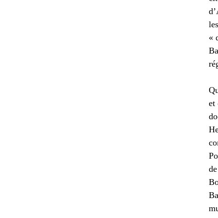
d’
le
« 
Ba
ré
Qu
et
do
He
co
Po
de
Bo
Ba
mu