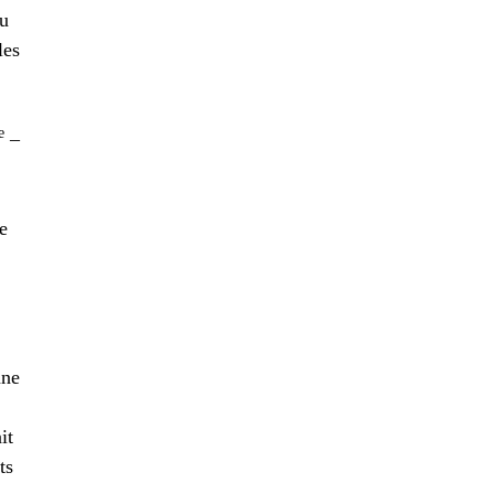
ou
les
e
–
e
nne
it
ts