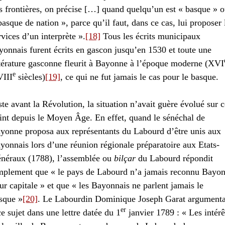
s frontières, on précise […] quand quelqu’un est « basque » 
basque de nation », parce qu’il faut, dans ce cas, lui proposer 
rvices d’un interprète ».
[18]
Tous les écrits municipaux
yonnais furent écrits en gascon jusqu’en 1530 et toute une
ttérature gasconne fleurit à Bayonne à l’époque moderne (XVI
e
III
siècles)
[19]
, ce qui ne fut jamais le cas pour le basque.
ste avant la Révolution, la situation n’avait guère évolué sur c
int depuis le Moyen Âge. En effet, quand le sénéchal de
yonne proposa aux représentants du Labourd d’être unis aux
yonnais lors d’une réunion régionale préparatoire aux Etats-
néraux (1788), l’assemblée ou
bilçar
du Labourd répondit
mplement que « le pays de Labourd n’a jamais reconnu Bayo
ur capitale » et que « les Bayonnais ne parlent jamais le
sque »
[20]
. Le Labourdin Dominique Joseph Garat argumenta
er
ce sujet dans une lettre datée du 1
janvier 1789 : « Les intérê