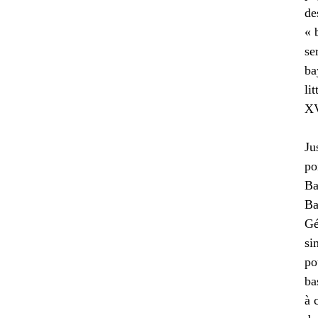
de
« 
se
ba
li
XV
Ju
po
Ba
Ba
Gé
si
po
ba
à 