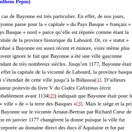
ilhem Pépin)
 cas de Bayonne est très particulier. En effet, de nos jours,
yonne passe pour la « capitale » du Pays Basque « français »
ys Basque « nord » parce qu’elle est réputée comme étant la
pitale de la province historique du Labourd. Or, ce « statut »
tribué à Bayonne est assez récent et minore, voire même plus
uvent ignore le fait que Bayonne a été une ville gasconne
ndant de très nombreux siècles. Jusqu’en 1177, Bayonne était
 effet la capitale de la vicomté de Labourd, la province basqu
i s’étendait de cette ville jusqu’à la Bidassoa
[1]
. D’ailleurs
auteur poitevin du livre V du
Codex Calixtinus
(écrit
obablement avant 1134
[2]
) indiquait que Bayonne était pour l
 « ville » de « la terre des Basques »
[3]
. Mais le siège et la pr
 Bayonne sur le vicomte Arnaut-Bertran par Richard Cœur de
on en janvier 1177 changèrent la donne puisque la ville fut
corporée au domaine direct des ducs d’Aquitaine et fut par