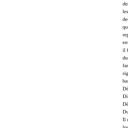
de
le
de
qu
re
en
il
du
fa
si
ba
Dé
Di
Dé
Du
Il
lo