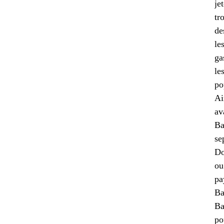
je
tr
de
le
ga
le
po
Ai
av
Ba
se
Do
ou
pa
Ba
Ba
po