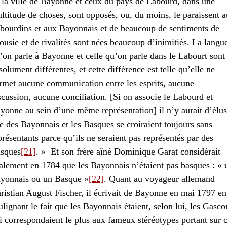
 la ville de Bayonne et ceux du pays de Labourd, dans une
ltitude de choses, sont opposés, ou, du moins, le paraissent 
bourdins et aux Bayonnais et de beaucoup de sentiments de
lousie et de rivalités sont nées beaucoup d’inimitiés. La langu
’on parle à Bayonne et celle qu’on parle dans le Labourt sont
solument différentes, et cette différence est telle qu’elle ne
rmet aucune communication entre les esprits, aucune
scussion, aucune conciliation. [Si on associe le Labourd et
yonne au sein d’une même représentation] il n’y aurait d’élus
e des Bayonnais et les Basques se croiraient toujours sans
présentants parce qu’ils ne seraient pas représentés par des
sques
[21]
. » Et son frère aîné Dominique Garat considérait
alement en 1784 que les Bayonnais n’étaient pas basques : « 
yonnais ou un Basque »
[22]
. Quant au voyageur allemand
ristian August Fischer, il écrivait de Bayonne en mai 1797 en
ulignant le fait que les Bayonnais étaient, selon lui, les Gasco
i correspondaient le plus aux fameux stéréotypes portant sur 