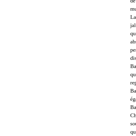
de
mu
La
ja
qu
ab
pe
di
Ba
qu
re
Ba
ég
Ba
Ch
so
qu