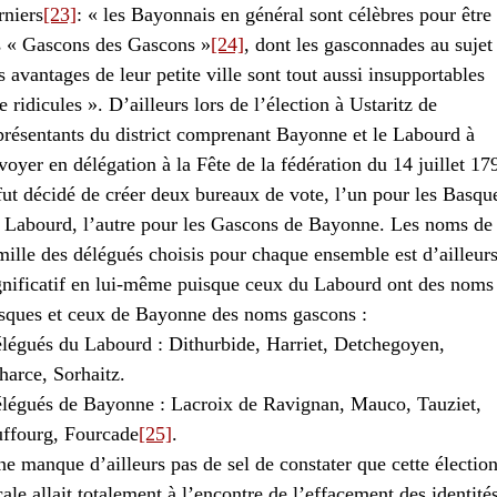
rniers
[23]
: « les Bayonnais en général sont célèbres pour être
s « Gascons des Gascons »
[24]
, dont les gasconnades au sujet
s avantages de leur petite ville sont tout aussi insupportables
e ridicules ». D’ailleurs lors de l’élection à Ustaritz de
présentants du district comprenant Bayonne et le Labourd à
voyer en délégation à la Fête de la fédération du 14 juillet 17
 fut décidé de créer deux bureaux de vote, l’un pour les Basqu
 Labourd, l’autre pour les Gascons de Bayonne. Les noms de
mille des délégués choisis pour chaque ensemble est d’ailleur
gnificatif en lui-même puisque ceux du Labourd ont des noms
sques et ceux de Bayonne des noms gascons :
légués du Labourd : Dithurbide, Harriet, Detchegoyen,
harce, Sorhaitz.
légués de Bayonne : Lacroix de Ravignan, Mauco, Tauziet,
ffourg, Fourcade
[25]
.
 ne manque d’ailleurs pas de sel de constater que cette électio
cale allait totalement à l’encontre de l’effacement des identité