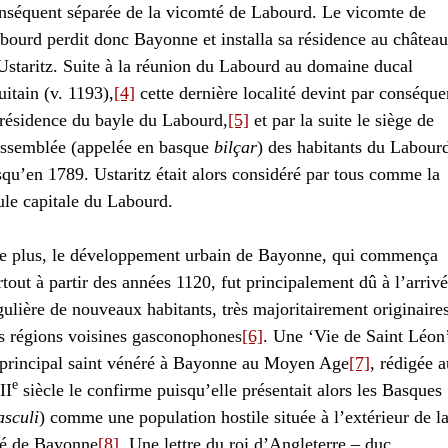
nséquent séparée de la vicomté de Labourd. Le vicomte de
bourd perdit donc Bayonne et installa sa résidence au château
Ustaritz. Suite à la réunion du Labourd au domaine ducal
uitain (v. 1193),
[4]
cette dernière localité devint par conséque
 résidence du bayle du Labourd,
[5]
et par la suite le siège de
assemblée (appelée en basque
bilçar
) des habitants du Labour
squ’en 1789. Ustaritz était alors considéré par tous comme la
ule capitale du Labourd.
 plus, le développement urbain de Bayonne, qui commença
rtout à partir des années 1120, fut principalement dû à l’arriv
gulière de nouveaux habitants, très majoritairement originaire
s régions voisines gasconophones
[6]
. Une ‘Vie de Saint Léon
 principal saint vénéré à Bayonne au Moyen Age
[7]
, rédigée a
e
II
siècle le confirme puisqu’elle présentait alors les Basques
asculi
) comme une population hostile située à l’extérieur de l
té de Bayonne
[8]
. Une lettre du roi d’Angleterre – duc