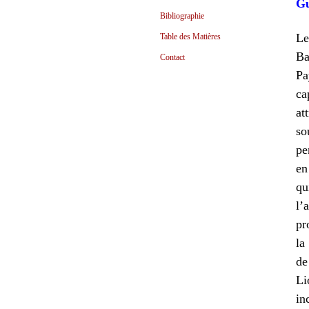
Gu
Bibliographie
Le
Table des Matières
Ba
Contact
Pa
ca
at
so
pe
en
qu
l’
pr
la
de
Li
in