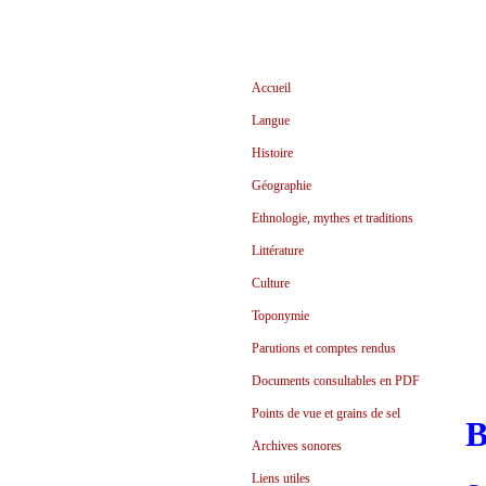
Accueil
Langue
Histoire
Géographie
Ethnologie, mythes et traditions
Littérature
Culture
Toponymie
Parutions et comptes rendus
Documents consultables en PDF
Points de vue et grains de sel
B
Archives sonores
Liens utiles