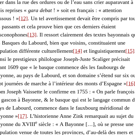
ter dans la rue des ordures ou de l’eau sans crier auparavant à
ois reprises «
gara debat
! » soit en français : « attention
ssous ! »
[12]
. Un tel avertissement devait être compris par to
s passants et cela prouve bien que ces derniers étaient
sconophones
[13]
. Il ressort clairement des textes bayonnais q
s Basques du Labourd, bien que voisins, constituaient une
pulation différente culturellement
[14]
et linguistiquement
[15]
nsi le prestigieux philologue Joseph-Juste Scaliger précisait
ant 1609 que « le basque commence dès les faubourgs de
yonne, au pays de Labourd, et son domaine s’étend sur six o
pt journées de marche à l’intérieur des monts d’Espagne »
[16
m Joseph Vaissette le confirme en 1755 : « On parle françois
 gascon à Bayonne, & le basque qui est le langage commun d
ys de Labourd, commence dans le fauxbourg méridional de
yonne »
[17]
. L’historienne Anne Zink remarquait au sujet du
e
yonne du XVIII
siècle : « A Bayonne […], où se presse une
pulation venue de toutes les provinces, d’au-delà des mers et