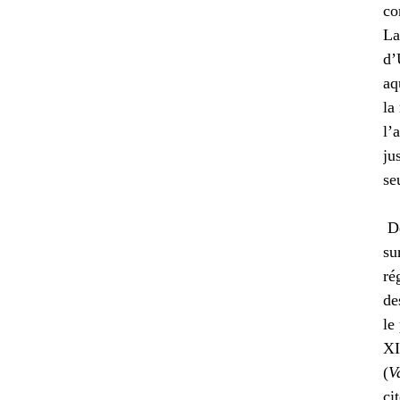
co
La
d’
aq
la
l’
ju
se
De
su
ré
de
le
XI
(
V
ci