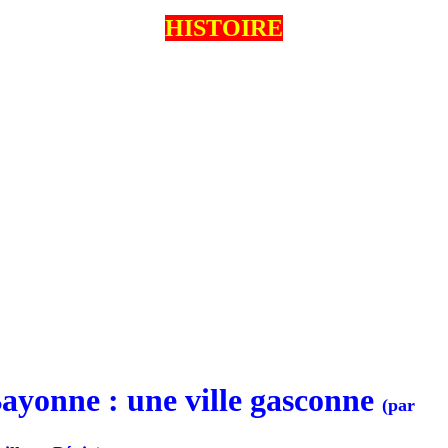
HISTOIRE
ayonne : une ville gasconne
(par