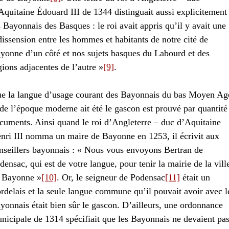
Aquitaine Édouard III de 1344 distinguait aussi explicitement
s Bayonnais des Basques : le roi avait appris qu’il y avait une
dissension entre les hommes et habitants de notre cité de
yonne d’un côté et nos sujets basques du Labourd et des
gions adjacentes de l’autre »
[9]
.
e la langue d’usage courant des Bayonnais du bas Moyen Ag
 de l’époque moderne ait été le gascon est prouvé par quantité
cuments. Ainsi quand le roi d’Angleterre – duc d’Aquitaine
nri III nomma un maire de Bayonne en 1253, il écrivit aux
nseillers bayonnais : « Nous vous envoyons Bertran de
densac, qui est de votre langue, pour tenir la mairie de la vill
 Bayonne »
[10]
. Or, le seigneur de Podensac
[11]
était un
rdelais et la seule langue commune qu’il pouvait avoir avec l
yonnais était bien sûr le gascon. D’ailleurs, une ordonnance
nicipale de 1314 spécifiait que les Bayonnais ne devaient pa